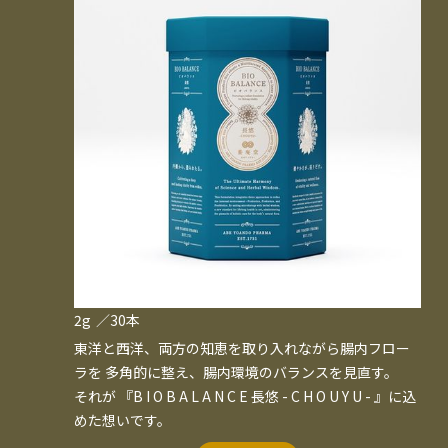
2g
／30本
東洋と西洋、両方の知恵を取り入れながら腸内フロー
ラを 多角的に整え、腸内環境のバランスを見直す。

それが 『B I O B A L A N C E 長悠 - C H O U Y U - 』に込
めた想いです。