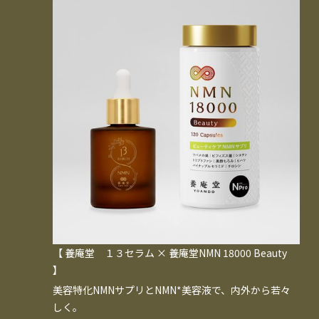
【 養庵堂 １３セラム × 養庵堂NMN 18000 Beauty
】
美容特化NMNサプリとNMN*美容液で、内外から若々
しく。