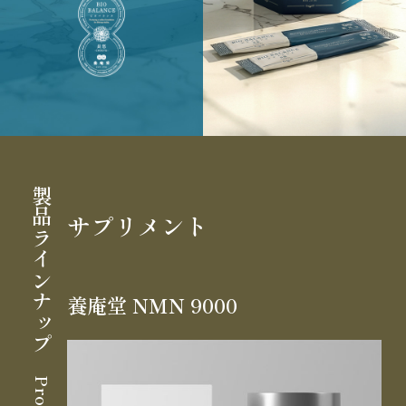
Slide 4 of 6.
製品ラインナップ
サプリメント
養庵堂 NMN 9000