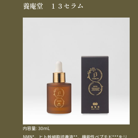
養庵堂 １３セラム
内容量:
30mL
NMN*、ヒト幹細胞培養液**、機能性ペプチド***をリ