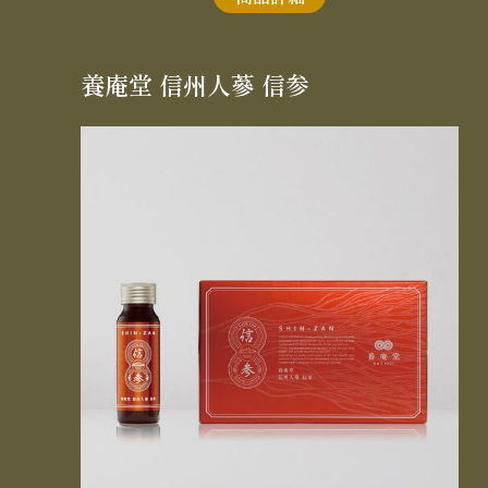
養庵堂 信州人蔘 信参