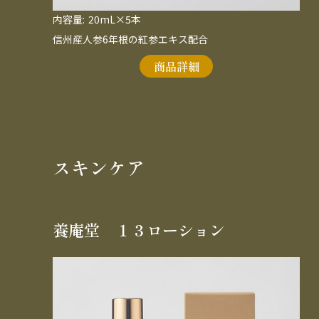
内容量:
20mL×5本
信州産人参6年根の紅参エキス配合
商品詳細
スキンケア
養庵堂 １３ローション