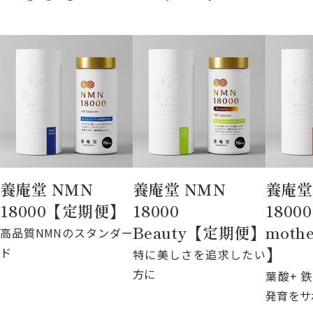
養庵堂 NMN
養庵堂 NMN
養庵堂
18000【定期便】
18000
18000
Beauty【定期便】
mot
高品質NMNのスタンダー
】
ド
特に美しさを追求したい
方に
葉酸+ 
発育をサ