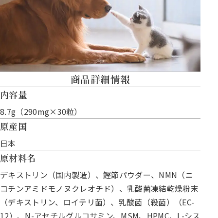
商品詳細情報
内容量
8.7g（290mg×30粒）
原産国
日本
原材料名
デキストリン（国内製造）、鰹節パウダー、NMN（ニ
コチンアミドモノヌクレオチド）、乳酸菌凍結乾燥粉末
（デキストリン、ロイテリ菌）、乳酸菌（殺菌）（EC-
12）、N-アセチルグルコサミン、MSM、HPMC、L-シス