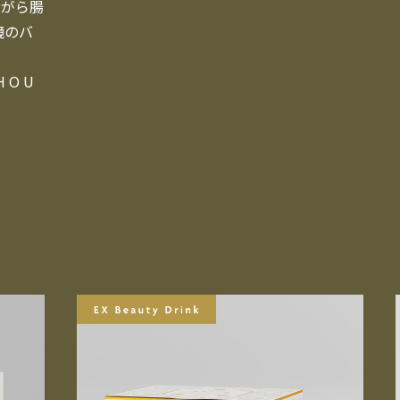
ながら腸
境のバ
 O U 