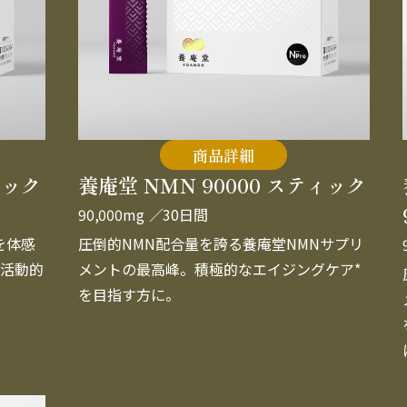
商品詳細
ィック
養庵堂 NMN 90000 スティック
90,000mg
／30日間
を体感
圧倒的NMN配合量を誇る養庵堂NMNサプリ
活動的
メントの最高峰。積極的なエイジングケア*
を目指す方に。