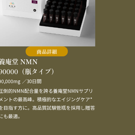
商品詳細
養庵堂 NMN
90000（瓶タイプ）
90,000mg
／30日間
圧倒的NMN配合量を誇る養庵堂NMNサプリ
メントの最高峰。積極的なエイジングケア*
を目指す方に。高品質試験管瓶を採用し贈答
にも最適。