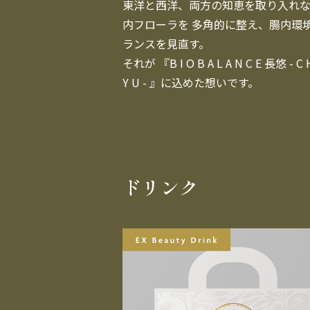
東洋と西洋、両方の知恵を取り入れ
内フローラを 多角的に整え、腸内環
ランスを見直す。

それが 『B I O B A L A N C E 長悠 - C H
Y U - 』に込めた想いです。
ドリンク