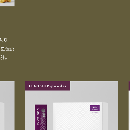
粒入り
と母体の
設計。