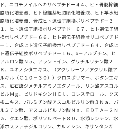
ド、ニコチノイルヘキサペプチドー４４、ヒト骨髄幹細
胞順化培養液、ヒト線維芽細胞順化培養液、ヒト羊水細
胞順化培養液、合成ヒト遺伝子組換ポリペプチドー３
１、ヒト遺伝子組換ポリペプチドー６７、ヒト遺伝子組
換ポリペプチドー６６、ヒト遺伝子組換オリゴペプチド
ー１、合成ヒト遺伝子組換ポリペプチドー６４、合成ヒ
ト遺伝子組換ポリペプチドー１６、αーアルブチン、ヒ
アルロン酸Ｎａ、アラントイン、グリチルリチン酸２
Ｋ、ユキノシタエキス、（アクリレーツ／アクリル酸ア
ルキル（Ｃ１０－３０））クロスポリマー、ボタンエキ
ス、酒石酸ジメチルアミノエタノール、リン酸アスコル
ビルＭｇ、ピリドキシンＨＣｌ、コレステロール、クズ
根エキス、パルミチン酸アスコルビルリン酸３Ｎａ、パ
ルミチン酸、アスコルビルリン酸Ｎａ、ＥＤＴＡー２Ｎ
ａ、クエン酸、ポリソルベート８０、水添レシチン、水
添ホスファチジルコリン、カルノシン、キサンタンガ