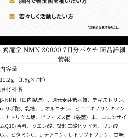
養庵堂 NMN 30000 7日分パウチ 商品詳細
情報
内容量
11.2ｇ（1.6g×7本）
原材料名
β-NMN（国内製造）、還元麦芽糖水飴、デキストリン、
α-リポ酸、乳糖、L-オルニチン、ピロロキノリンキノン
二ナトリウム塩、ビフィズス菌（殺菌）末、コエンザイ
ムQ10/香料、クエン酸、微粒二酸化ケイ素、リン酸
Ca、ビタミンC、L-テアニン、L-トリプトファン、甘味