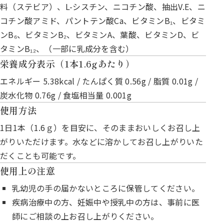
料（ステビア）、L-シスチン、ニコチン酸、抽出V.E、ニ
コチン酸アミド、パントテン酸Ca、ビタミンB₁、ビタミ
ンB₆、ビタミンB₂、ビタミンA、葉酸、ビタミンD、ビ
タミンB₁₂、（一部に乳成分を含む）
栄養成分表示（1本1.6gあたり）
エネルギー 5.38kcal / たんぱく質 0.56g / 脂質 0.01g /
炭水化物 0.76g / 食塩相当量 0.001g
使用方法
1日1本（1.6ｇ）を目安に、そのままおいしくお召し上
がりいただけます。水などに溶かしてお召し上がりいた
だくことも可能です。
使用上の注意
乳幼児の手の届かないところに保管してください。
疾病治療中の方、妊娠中や授乳中の方は、事前に医
師にご相談の上お召し上がりください。