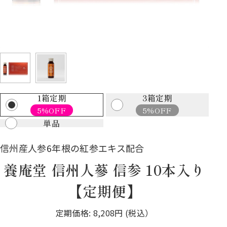
1箱定期
3箱定期
5%OFF
5%OFF
単品
信州産人参6年根の紅参エキス配合
養庵堂 信州人蔘 信参 10本入り
【定期便】
定期価格:
8,208円
(税込）