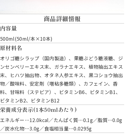
商品詳細情報
内容量
500ml(50ml/本×10本)
原材料名
オリゴ糖シラップ（国内製造）、果糖ぶどう糖液糖、ジ
ンセンベリーエキス末、ガラナエキス、植物抽出エキス
末、ヒハツ抽出物、オタネ人参エキス、黒コショウ抽出
物／酸味料、安定剤（増粘多糖類）、カフェイン、香
料、甘味料（ステビア）、ビタミンB6、ビタミンB1、
ビタミンB2、ビタミンB12
栄養成分表示(1本50mlあたり)
エネルギー…12.0kcal／たんぱく質…0.1g／脂質…0.0g
／炭水化物…3.0g／食塩相当量…0.0295g