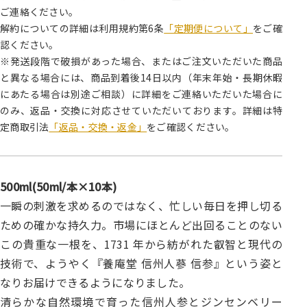
ご連絡ください。
解約についての詳細は利用規約第6条
「定期便について」
をご確
認ください。
※発送段階で破損があった場合、またはご注文いただいた商品
と異なる場合には、商品到着後14日以内（年末年始・長期休暇
にあたる場合は別途ご相談）に詳細をご連絡いただいた場合に
のみ、返品・交換に対応させていただいております。詳細は特
定商取引法
「返品・交換・返金」
をご確認ください。
500ml(50ml/本×10本)
一瞬の刺激を求めるのではなく、忙しい毎日を押し切る
ための確かな持久力。市場にほとんど出回ることのない
この貴重な一根を、1731 年から紡がれた叡智と現代の
技術で、ようやく『養庵堂 信州人蔘 信参』という姿と
なりお届けできるようになりました。
清らかな自然環境で育った信州人参とジンセンベリー