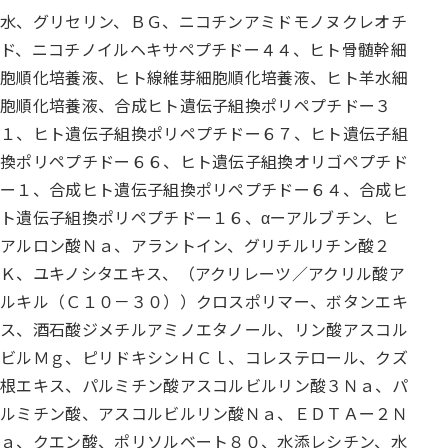
水、グリセリン、ＢＧ、ニコチンアミドモノヌクレオチ
ド、ニコチノイルヘキサペプチドー４４、ヒト骨髄幹細
胞順化培養液、ヒト線維芽細胞順化培養液、ヒト羊水細
胞順化培養液、合成ヒト遺伝子組換ポリペプチドー３
１、ヒト遺伝子組換ポリペプチドー６７、ヒト遺伝子組
換ポリペプチドー６６、ヒト遺伝子組換オリゴペプチド
ー１、合成ヒト遺伝子組換ポリペプチドー６４、合成ヒ
ト遺伝子組換ポリペプチドー１６、αーアルブチン、ヒ
アルロン酸Ｎａ、アラントイン、グリチルリチン酸２
Ｋ、ユキノシタエキス、（アクリレーツ／アクリル酸ア
ルキル（Ｃ１０－３０））クロスポリマー、ボタンエキ
ス、酒石酸ジメチルアミノエタノール、リン酸アスコル
ビルＭｇ、ピリドキシンＨＣｌ、コレステロール、クズ
根エキス、パルミチン酸アスコルビルリン酸３Ｎａ、パ
ルミチン酸、アスコルビルリン酸Ｎａ、ＥＤＴＡー２Ｎ
ａ、クエン酸、ポリソルベート８０、水添レシチン、水