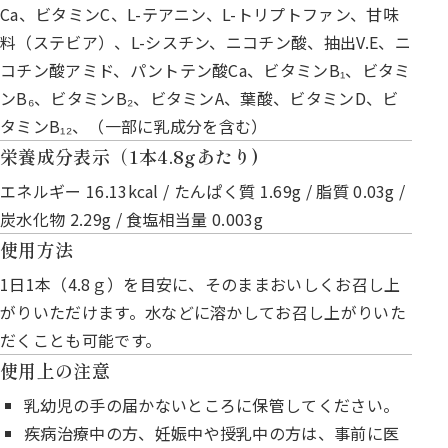
Ca、ビタミンC、L-テアニン、L-トリプトファン、甘味
料（ステビア）、L-シスチン、ニコチン酸、抽出V.E、ニ
コチン酸アミド、パントテン酸Ca、ビタミンB₁、ビタミ
ンB₆、ビタミンB₂、ビタミンA、葉酸、ビタミンD、ビ
タミンB₁₂、（一部に乳成分を含む）
栄養成分表示（1本4.8gあたり)
エネルギー 16.13kcal / たんぱく質 1.69g / 脂質 0.03g /
炭水化物 2.29g / 食塩相当量 0.003g
使用方法
1日1本（4.8ｇ）を目安に、そのままおいしくお召し上
がりいただけます。水などに溶かしてお召し上がりいた
だくことも可能です。
使用上の注意
乳幼児の手の届かないところに保管してください。
疾病治療中の方、妊娠中や授乳中の方は、事前に医