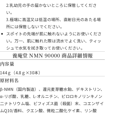
2.乳幼児の手の届かないところに保管してくださ
い。
3.極端に高温又は低温の場所、直射日光のあたる場
所には保管しないでください。
スポイトの先端が肌に触れないようにお使いくださ
い。万一、肌に触れた際は流水でよく洗い、ティッ
シュで水気を拭き取ってお使いください。
養庵堂 NMN 90000 商品詳細情報
内容量
144ｇ（4.8ｇ×30本）
原材料名
β-NMN（国内製造）、還元麦芽糖水飴、デキストリン、
α-リポ酸、乳糖、L-オルニチン、ピロロキノリンキノン
二ナトリウム塩、ビフィズス菌（殺菌）末、コエンザイ
ムQ10/香料、クエン酸、微粒二酸化ケイ素、リン酸