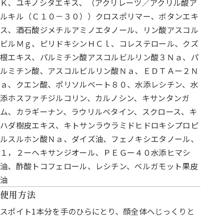
Ｋ、ユキノシタエキス、（アクリレーツ／アクリル酸ア
ルキル（Ｃ１０－３０））クロスポリマー、ボタンエキ
ス、酒石酸ジメチルアミノエタノール、リン酸アスコル
ビルＭｇ、ピリドキシンＨＣｌ、コレステロール、クズ
根エキス、パルミチン酸アスコルビルリン酸３Ｎａ、パ
ルミチン酸、アスコルビルリン酸Ｎａ、ＥＤＴＡー２Ｎ
ａ、クエン酸、ポリソルベート８０、水添レシチン、水
添ホスファチジルコリン、カルノシン、キサンタンガ
ム、カラギーナン、ラウリルベタイン、スクロース、キ
ハダ樹皮エキス、キトサンラウラミドヒドロキシプロピ
ルスルホン酸Ｎａ、ダイズ油、フェノキシエタノール、
１，２ーヘキサンジオール、ＰＥＧー４０水添ヒマシ
油、酢酸トコフェロール、レシチン、ベルガモット果皮
油
使用方法
スポイト1本分を手のひらにとり、顔全体へじっくりと