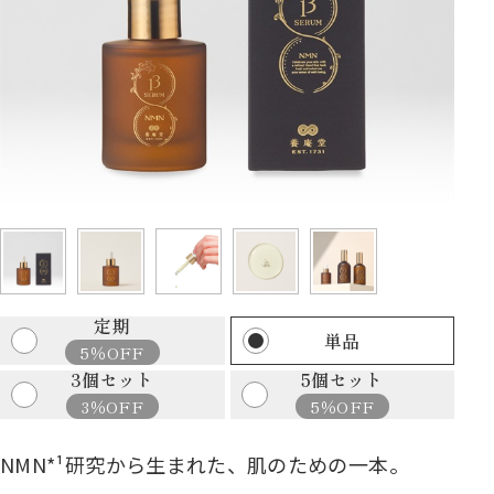
定期
単品
5％OFF
3個セット
5個セット
3％OFF
5％OFF
NMN*¹研究から生まれた、肌のための一本。