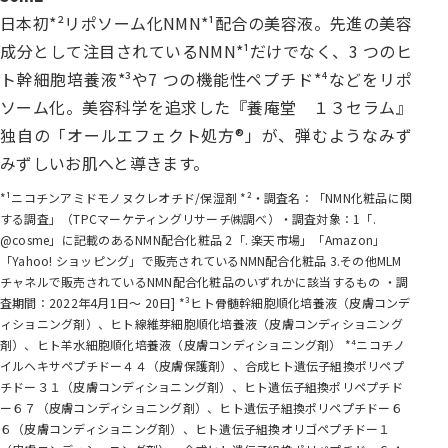
日本初*²リポソーム化NMN*¹配合の美容液。先進の美容
成分として注目されているNMN*¹だけでなく、3 つのヒ
ト幹細胞培養液*³や7 つの機能性ペプチド*⁴などをリポ
ソーム化。美容科学を追求した『養庵堂 １３セラム』
独自の「オールエフェクト処方®」が、弾むようなみず
みずしいお肌へと導きます。
*¹ニコチンアミドモノヌクレオチド/保湿剤 *²・調査名：「NMN化粧品に関
する調査」（TPCマーケティングリサーチ㈱調べ）・調査対象：1「.
@cosme」に記載のあるNMN配合化粧品 2「. 楽天市場」「Amazon」
「Yahoo! ショッピング」で販売されているNMN配合化粧品 3.その他MLM
チャネルで販売されているNMN配合化粧品のいずれかに該当するもの ・調
査期間：2022年4月1日～ 20日] *³ヒト骨髄幹細胞順化培養液（皮膚コンデ
ィショニング剤）、ヒト線維芽細胞順化培養液（皮膚コンディショニング
剤）、ヒト羊水細胞順化培養液（皮膚コンディショニング剤） *⁴ニコチノ
イルヘキサペプチドー４４（皮膚保護剤）、合成ヒト遺伝子組換ポリペプ
チドー３１（皮膚コンディショニング剤）、ヒト遺伝子組換ポリペプチド
ー６７（皮膚コンディショニング剤）、ヒト遺伝子組換ポリペプチドー６
６（皮膚コンディショニング剤）、ヒト遺伝子組換オリゴペプチドー１