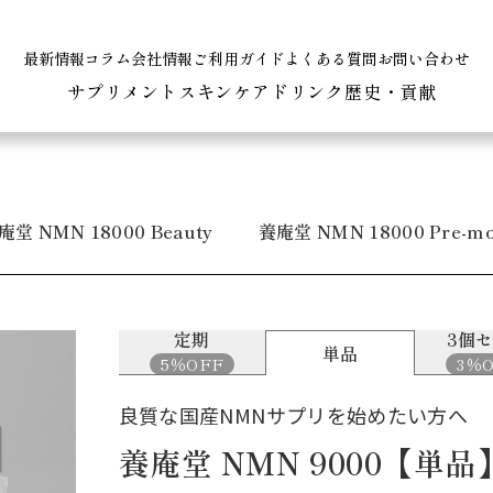
最新情報
コラム
会社情報
ご利用ガイド
よくある質問
お問い合わせ
サプリメント
スキンケア
ドリンク
歴史・貢献
庵堂
NMN
18000
Beauty
養庵堂
NMN
18000
Pre-
mo
定期
3個
単品
5％OFF
3％
良質な国産NMNサプリを始めたい方へ
養庵堂 NMN 9000【単品