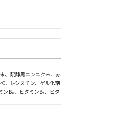
み末、醗酵黒ニンニク末、赤
C、L-シスチン、ゲル化剤
ンB₆、ビタミンB₁、ビタ