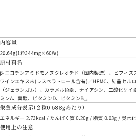
内容量
20.64g(1粒344mg×60粒)
原材料名
β-ニコチンアミドモノヌクレオチド（国内製造）、ビフィ
ワインエキス末(レスベラトロール含有)／HPMC、結晶セル
（ジェランガム）、カラメル色素、ナイアシン、二酸化ケイ素
ミンA、葉酸、ビタミンD、ビタミンB₁₂
栄養成分表示(２粒0.688gあたり)
エネルギー 2.73kcal / たんぱく質 0.20g / 脂質 0.03g / 炭水化
使用上の注意