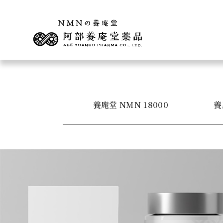
養庵堂
NMN
18000
養