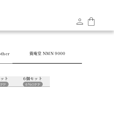
養庵堂
NMN
9000
ther
セット
6個セット
OFF
6％OFF
】